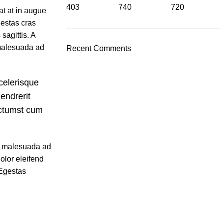
403
740
720
t at in augue
estas cras
sagittis. A
 malesuada ad
Recent Comments
celerisque
endrerit
ictumst cum
ue malesuada ad
olor eleifend
 Egestas