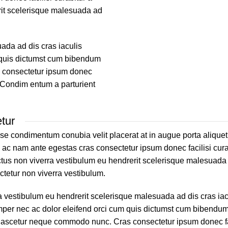
erit scelerisque malesuada ad
ada ad dis cras iaculis
 quis dictumst cum bibendum
 consectetur ipsum donec
. Condim entum a parturient
tur
se condimentum conubia velit placerat at in augue porta aliquet
c nam ante egestas cras consectetur ipsum donec facilisi cura
luctus non viverra vestibulum eu hendrerit scelerisque malesuada
ctetur non viverra vestibulum.
ra vestibulum eu hendrerit scelerisque malesuada ad dis cras ia
mper nec ac dolor eleifend orci cum quis dictumst cum bibendu
nascetur neque commodo nunc. Cras consectetur ipsum donec fa