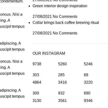
n condimentum.
Green interior design inspiration
honcus. Nisi a
27/08/2021
No Comments
ing. A
Collar brings back coffee brewing ritual
suscipit tempus
27/08/2021
No Comments
adipiscing. A
suscipit tempus
OUR INSTAGRAM
honcus. Nisi a
9738
5260
5246
ing. A
suscipit tempus
303
285
68
4864
3416
3220
adipiscing. A
300
932
680
suscipit tempus
3130
3561
9346