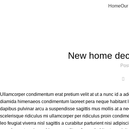
Home
Our
New home dec
Pos
0
Ullamcorper condimentum erat pretium velit at ut a nunc id a a
diamida himenaeos condimentum laoreet pera neque habitant leo fe
dapibus pulvinar arcu a suspendisse sagittis mus mollis at a n
scelerisque ridiculus mi ullamcorper per ridiculus proin cond
leo feugiat viverra nisl sagittis a curabitur parturient nisi adipi