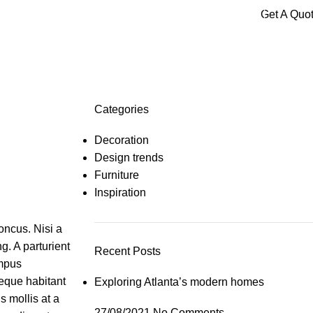
Get A Quo
Categories
Decoration
Design trends
Furniture
Inspiration
oncus. Nisi a
g. A parturient
Recent Posts
empus
neque habitant
Exploring Atlanta’s modern homes
s mollis at a
27/08/2021
No Comments