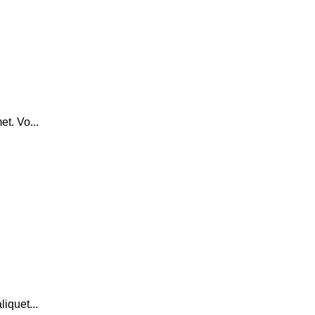
t. Vo...
iquet...