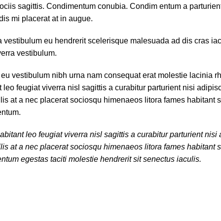
ociis sagittis. Condimentum conubia. Condim entum a parturient
dis mi placerat at in augue.
a vestibulum eu hendrerit scelerisque malesuada ad dis cras iac
verra vestibulum.
d eu vestibulum nibh urna nam consequat erat molestie lacinia r
feugiat viverra nisl sagittis a curabitur parturient nisi adipisc
lis at a nec placerat sociosqu himenaeos litora fames habitant 
entum.
nt leo feugiat viverra nisl sagittis a curabitur parturient nisi 
lis at a nec placerat sociosqu himenaeos litora fames habitant 
ntum egestas taciti molestie hendrerit sit senectus iaculis.