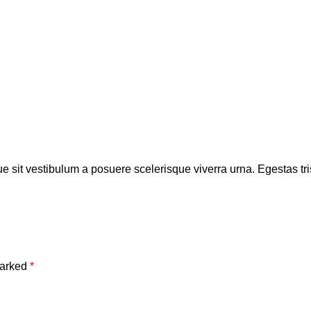
ue sit vestibulum a posuere scelerisque viverra urna. Egestas trist
marked
*