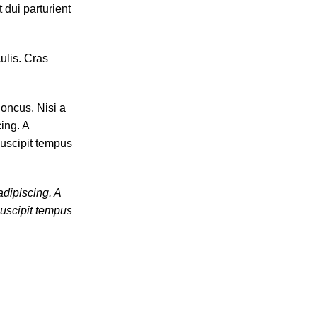
 dui parturient
ulis. Cras
honcus. Nisi a
ing. A
suscipit tempus
adipiscing. A
suscipit tempus