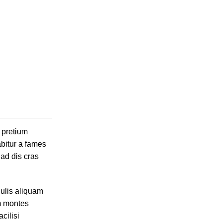
 pretium
bitur a fames
 ad dis cras
culis aliquam
m montes
cilisi