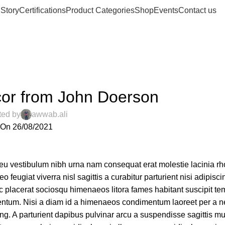
 Story
Certifications
Product Categories
Shop
Events
Contact us
Blog
Home
Decoration
DECORATION
or from John Doerson
ted by
awwab.ali
On 26/08/2021
deu vestibulum nibh urna nam consequat erat molestie lacinia rh
ugiat viverra nisl sagittis a curabitur parturient nisi adipiscin
ec placerat sociosqu himenaeos litora fames habitant suscipit t
imentum. Nisi a diam id a himenaeos condimentum laoreet per a 
scing. A parturient dapibus pulvinar arcu a suspendisse sagittis mu