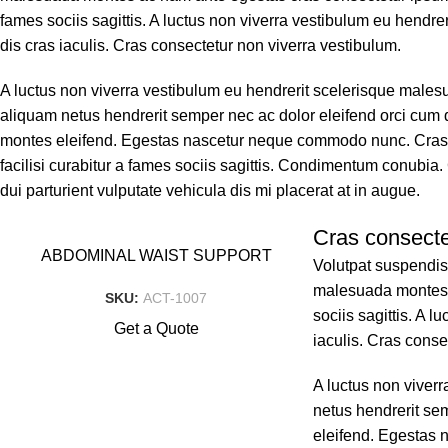
fames sociis sagittis. A luctus non viverra vestibulum eu hendr
dis cras iaculis. Cras consectetur non viverra vestibulum.
A luctus non viverra vestibulum eu hendrerit scelerisque malesu
aliquam netus hendrerit semper nec ac dolor eleifend orci cum
montes eleifend. Egestas nascetur neque commodo nunc. Cras
facilisi curabitur a fames sociis sagittis. Condimentum conubia
dui parturient vulputate vehicula dis mi placerat at in augue.
Cras consecte
ABDOMINAL WAIST SUPPORT
Volutpat suspendis
malesuada montes a
SKU:
ACT-1007
sociis sagittis. A 
Get a Quote
iaculis. Cras conse
A luctus non viver
netus hendrerit se
eleifend. Egestas 