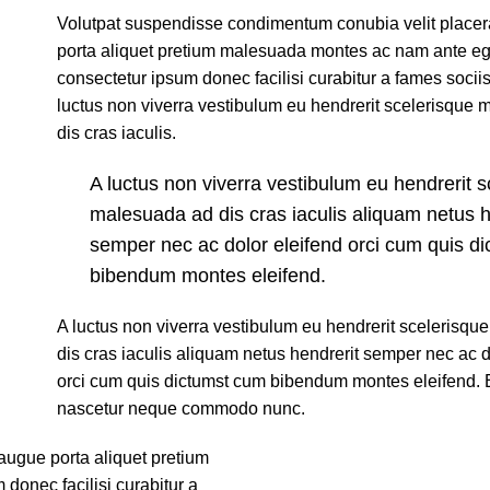
Volutpat suspendisse condimentum conubia velit placera
porta aliquet pretium malesuada montes ac nam ante eg
consectetur ipsum donec facilisi curabitur a fames sociis 
luctus non viverra vestibulum eu hendrerit scelerisque
dis cras iaculis.
A luctus non viverra vestibulum eu hendrerit s
malesuada ad dis cras iaculis aliquam netus h
semper nec ac dolor eleifend orci cum quis d
bibendum montes eleifend.
A luctus non viverra vestibulum eu hendrerit scelerisq
dis cras iaculis aliquam netus hendrerit semper nec ac d
orci cum quis dictumst cum bibendum montes eleifend.
nascetur neque commodo nunc.
augue porta aliquet pretium
onec facilisi curabitur a